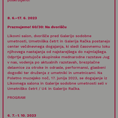
poskrbljeno!
8. 6.–17. 6. 2023
Praznujemo! 60/30
: Na dvorišču
Likovni salon, dvorišče pred Galerijo sodobne
umetnosti, Umetniška četrt in Galerija Račka postanejo
center večdnevnega dogajanja, ki sledi časovnemu loku
njihovega nastajanja od najstarejšega do najmlajšega.
Odprtje gostujoče skupinske mednarodne razstave Jug
v nas, vodenja po aktualnih razstavah, brezplačne
delavnice za otroke in odrasle, performansi, glasbeni
dogodki ter druženja z umetniki in umetnicami. Na
Poletno muzejsko noč, 17. junija 2023, se dogajanje iz
Likovnega salona in Galerije sodobne umetnosti seli v
Umetniško četrt / U4 in Galerijo Račka.
PROGRAM
6. 7.
–
1
.
10. 2023