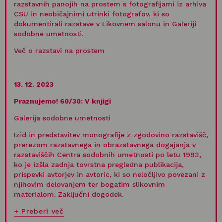
razstavnih panojih na prostem s fotografijami iz arhiva
CSU in neobičajnimi utrinki fotografov, ki so
dokumentirali razstave v Likovnem salonu in Galeriji
sodobne umetnosti.
Več o razstavi na prostem
13. 12. 2023
Praznujemo! 60/30
:
V knjigi
Galerija sodobne umetnosti
Izid in predstavitev monografije z zgodovino razstavišč,
prerezom razstavnega in obrazstavnega dogajanja v
razstaviščih Centra sodobnih umetnosti po letu 1993,
ko je izšla zadnja tovrstna pregledna publikacija,
prispevki avtorjev in avtoric, ki so neločljivo povezani z
njihovim delovanjem ter bogatim slikovnim
materialom. Zaključni dogodek.
Preberi več
RAZSTAVE CSU V LETU 2023