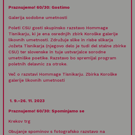
Praznujemo! 60/30
: Gostimo
Galerija sodobne umetnosti
Poleti CSU gosti skupinsko razstavo Hommage
Tisnikarju, ki je ena osrednjih zbirk Koroške galerije
likovnih umetnosti. Združuje slike in risbe slikarja
Jožeta Tisnikarja (njegovo delo je tudi del stalne zbirke
CSU) ter slovenske in tuje ustvarjalce sorodne
umetniške poetike. Razstavo bo spremljal program
poletnih delavnic za otroke.
Več o razstavi Hommage Tisnikarju. Zbirka Koroške
galerije likovnih umetnosti
1.
9.–26. 11. 2023
Praznujemo! 60/30
:
Spominjamo se
Krekov trg
Obujanje spominov s fotografsko razstavo na