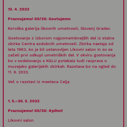
13. 4. 2023
Praznujemo! 60/30:
Gostujemo
Koroška galerija likovnih umetnosti, Slovenj Gradec
Gostovanje z izborom najpomembnejših del iz stalne
zbirke Centra sodobnih umetnosti. Zbirka nastaja od
leta 1963, ko je bil ustanovljen Likovni salon in so se
začeli prvi odkupi umetniških del. V okviru gostovanja
bo v sodelovanju s KGLU potekala tudi razprava o
muzejsko galerijskih zbirkah. Razstava bo na ogled do
11. 6. 2023.
Več o razstavi Iz mesteca Celja
1. 5.–30. 5. 2023
Praznujemo! 60/30
: #pihni!
Likovni salon