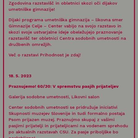
Zgodovina razstavišč in obletnici skozi oči dijakov
umetniške gimnazije!
Dijaki programa umetniška gimnazija – likovna smer
Gimnazije Celje – Center vabijo na svojo razstavo in
skozi svoje ustvarjalne ideje obeležujejo praznovanje
razstavišč ter obletnici Centra sodobnih umetnosti na
družbenih omrežjih.
Več o razstavi Prihodnost je zdaj!
18. 5. 2023
Praznujemo! 60/30
: V spremstvu pasjih prijateljev
Galerija sodobne umetnosti, Likovni salon
Center sodobnih umetnosti se pridružuje iniciativi
Skupnosti muzejev Slovenije in tudi formalno postaja
Psom prijazen muzej. Praznujmo skupaj z vašimi
pasjimi prijatelji in prijateljicami na vodenem sprehodu
po aktualnih razstavah CSU. Za pasje priboljške bo