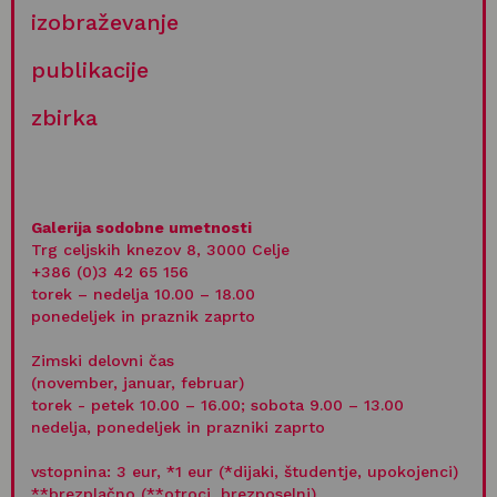
Galerija Račka, 7. 10.–3. 11. 2023
izobraževanje
RAZSTAVA KUSTOSINJ NA REZIDENCI (Carmen
Santesmases in Maša Knapič). Mednarodna skupinska
publikacije
razstava
zbirka
Galerija sodobne umetnosti, 13. 10.–14. 1. 2024
LEA CULETTO IN MIHA SATLER. Razstava
Likovni salon, 9. 11.–28. 1. 2024
Galerija sodobne umetnosti
IZTOK KLANČAR. Samostojna razstava
Trg celjskih knezov 8, 3000 Celje
+386 (0)3 42 65 156
Galerija Račka, 17. 11.–31. 1. 2024
torek – nedelja 10.00 – 18.00
ponedeljek in praznik zaprto
Zimski delovni čas
(november, januar, februar)
torek - petek 10.00 – 16.00; sobota 9.00 – 13.00
nedelja, ponedeljek in prazniki zaprto
vstopnina: 3 eur, *1 eur (*dijaki, študentje, upokojenci)
**brezplačno (**otroci, brezposelni)