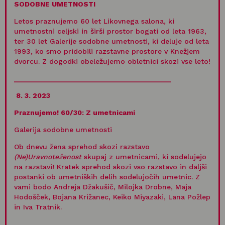
SODOBNE UMETNOSTI
Letos praznujemo 60 let Likovnega salona, ki
umetnostni celjski in širši prostor bogati od leta 1963,
ter 30 let Galerije sodobne umetnosti, ki deluje od leta
1993, ko smo pridobili razstavne prostore v Knežjem
dvorcu. Z dogodki obeležujemo obletnici skozi vse leto!
_______________________________________
8.
3. 2023
Praznujemo! 60/30: Z umetnicami
Galerija sodobne umetnosti
Ob dnevu žena sprehod skozi razstavo
(Ne)Uravnoteženost
skupaj z umetnicami, ki sodelujejo
na razstavi! Kratek sprehod skozi vso razstavo in daljši
postanki ob umetniških delih sodelujočih umetnic. Z
vami bodo Andreja Džakušič, Milojka Drobne, Maja
Hodošček, Bojana Križanec, Keiko Miyazaki, Lana Požlep
in Iva Tratnik.