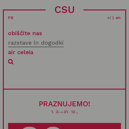
CSU
FB
sl
|
en
obiščite nas
razstave in dogodki
air celeia
PRAZNUJEMO!
1. 3.—31. 12.,